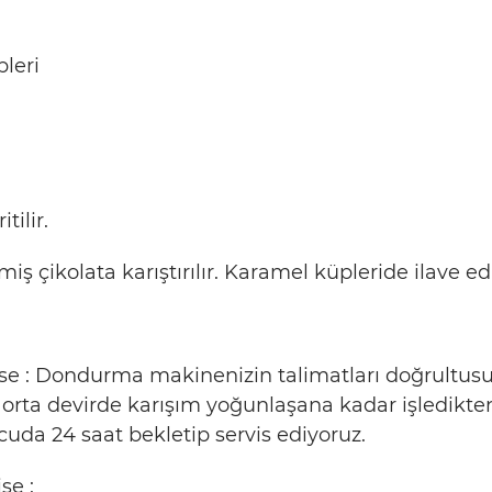
leri
tilir.
miş çikolata karıştırılır. Karamel küpleride ilave edi
se : Dondurma makinenizin talimatları doğrultu
orta devirde karışım yoğunlaşana kadar işledikten
da 24 saat bekletip servis ediyoruz.
se :