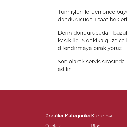
Tüm işlemlerden önce büyük
dondurucuda 1 saat bekleti
Derin dondurucudan buzulu 
kaşık ile 15 dakika güzelce
dilendirmeye bırakıyoruz.
Son olarak servis sırasınd
edilir.
Popüler Kategoriler
Kurumsal
Çikolata
Blog