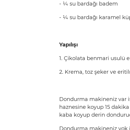
- ¼ su bardağı badem
- ¼ su bardağı karamel küp
Yapılışı
1. Çikolata benmari usulü eri
2. Krema, toz şeker ve eritil
Dondurma makineniz var i
haznesine koyup 15 dakika 
kaba koyup derin dondurucu
Dondurma makineniz yok i