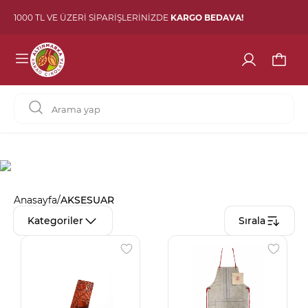
1000 TL VE ÜZERİ SİPARİŞLERİNİZDE
KARGO BEDAVA!
Anasayfa
/
AKSESUAR
Kategoriler
Sırala