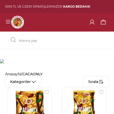
1000 TL VE ÜZERİ SİPARİŞLERİNİZDE
KARGO BEDAVA!
Anasayfa
/
CACAONLY
Kategoriler
Sırala