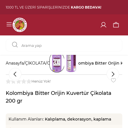
1000 TL VE ÜZERİ SİPARİŞLERİNİZDE
KARGO BEDAVA!
Anasayfa
/
ÇİKOLATA
/
Orijin Serisi
/
Kolombiya Bitter Orijin Kuv
Henüz Yok!
Kolombiya Bitter Orijin Kuvertür Çikolata
200 gr
Kullanım Alanları:
Kalıplama, dekorasyon, kaplama