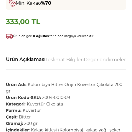
Min. Kakao
%70
333,00 TL
Ürün en geç
11 Ağustos
tarihinde kargoya verilecektir.
Ürün Açıklaması
Teslimat Bilgileri
Değerlendirmeler - 
Ürün Adı:
Kolombiya Bitter Orijin Kuvertür Çikolata 200
gr
Ürün Kodu-SKU:
2004-0010-09
Kategori:
Kuvertür Çikolata
Formu:
Kuvertür
Çeşit:
Bitter
Gramaj:
200 gr
İçindekiler
: Kakao kitlesi (Kolombiya), kakao yağı, şeker,