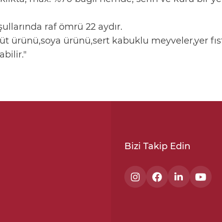
larında raf ömrü 22 aydır.
üt ürünü,soya ürünü,sert kabuklu meyveler,yer fıst
bilir."
Bizi Takip Edin