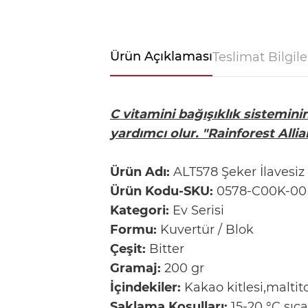
Ürün Açıklaması
Teslimat Bilgile
C vitamini bağışıklık sistemin
yardımcı olur. "Rainforest Allian
Ürün Adı:
ALT578 Şeker İlavesiz 
Ürün Kodu-SKU:
0578-C00K-00
Kategori:
Ev Serisi
Formu:
Kuvertür / Blok
Çeşit:
Bitter
Gramaj:
200 gr
İçindekiler:
Kakao kitlesi,maltit
Saklama Koşulları:
15-20 °C sıca