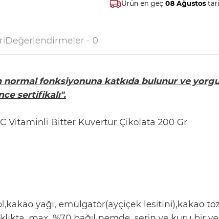
Ürün en geç
08 Ağustos
tar
ri
Değerlendirmeler - 0
in normal fonksiyonuna katkıda bulunur ve yorgu
ce sertifikalı".
C Vitaminli Bitter Kuvertür Çikolata 200 Gr
ol,kakao yağı, emülgatör(ayçiçek lesitini),kakao to
klıkta, max. %70 bağıl nemde, serin ve kuru bir ye