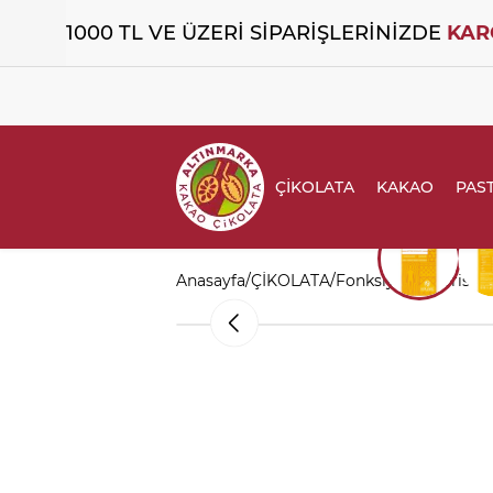
1000 TL VE ÜZERİ SİPARİŞLERİNİZDE
KAR
ÇİKOLATA
KAKAO
PAST
Anasayfa
/
ÇİKOLATA
/
Fonksiyonel Serisi
/
A