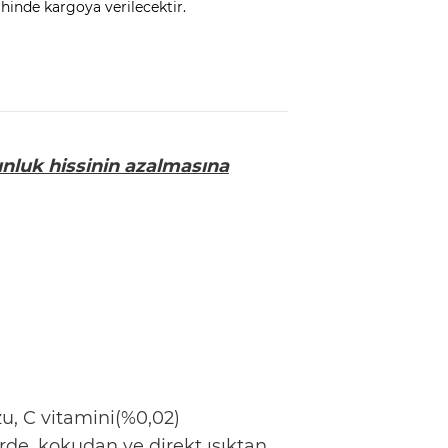
ihinde kargoya verilecektir.
nluk hissinin azalmasına
zu, C vitamini(%0,02)
rde, kokudan ve direkt ışıktan