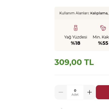
Kullanım Alanları:
Kalıplama
Yağ Yüzdesi
Min. Ka
%18
%55
309,00 TL
Adet