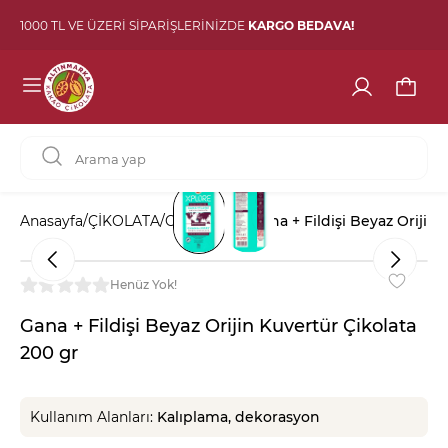
1000 TL VE ÜZERİ SİPARİŞLERİNİZDE
KARGO BEDAVA!
Anasayfa
/
ÇİKOLATA
/
Orijin Serisi
/
Gana + Fildişi Beyaz Orijin 
Henüz Yok!
Gana + Fildişi Beyaz Orijin Kuvertür Çikolata
200 gr
Kullanım Alanları:
Kalıplama, dekorasyon