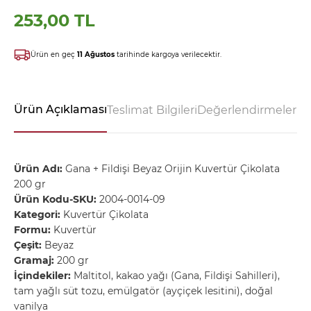
253,00 TL
Ürün en geç
11 Ağustos
tarihinde kargoya verilecektir.
Ürün Açıklaması
Teslimat Bilgileri
Değerlendirmeler - 
Ürün Adı:
Gana + Fildişi Beyaz Orijin Kuvertür Çikolata
200 gr
Ürün Kodu-SKU:
2004-0014-09
Kategori:
Kuvertür Çikolata
Formu:
Kuvertür
Çeşit:
Beyaz
Gramaj:
200 gr
İçindekiler:
Maltitol, kakao yağı (Gana, Fildişi Sahilleri),
tam yağlı süt tozu, emülgatör (ayçiçek lesitini), doğal
vanilya