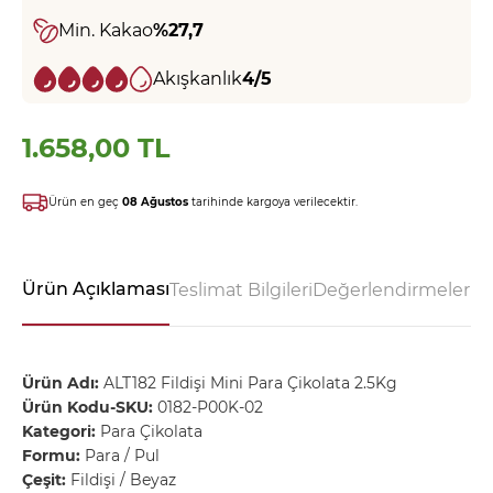
Min. Kakao
%27,7
Akışkanlık
4
/5
1.658,00 TL
Ürün en geç
08 Ağustos
tarihinde kargoya verilecektir.
Ürün Açıklaması
Teslimat Bilgileri
Değerlendirmeler - 
Ürün Adı:
ALT182 Fildişi Mini Para Çikolata 2.5Kg
Ürün Kodu-SKU:
0182-P00K-02
Kategori:
Para Çikolata
Formu:
Para / Pul
Çeşit:
Fildişi / Beyaz