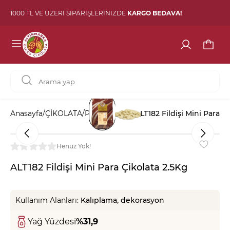
1000 TL VE ÜZERİ SİPARİŞLERİNİZDE
KARGO BEDAVA!
Anasayfa
/
ÇİKOLATA
/
Para Çikolata
/
ALT182 Fildişi Mini Para Ç
Henüz Yok!
ALT182 Fildişi Mini Para Çikolata 2.5Kg
Kullanım Alanları:
Kalıplama, dekorasyon
Yağ Yüzdesi
%31,9