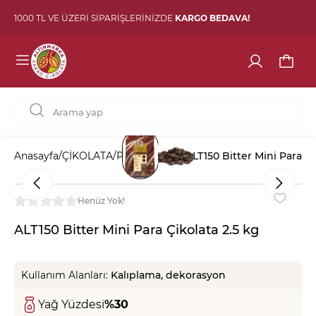
1000 TL VE ÜZERİ SİPARİŞLERİNİZDE
KARGO BEDAVA!
Anasayfa
/
ÇİKOLATA
/
Para Çikolata
/
ALT150 Bitter Mini Para Çi
Henüz Yok!
ALT150 Bitter Mini Para Çikolata 2.5 kg
Kullanım Alanları:
Kalıplama, dekorasyon
Yağ Yüzdesi
%30