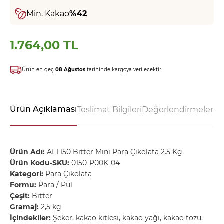
Min. Kakao
%42
1.764,00 TL
Ürün en geç
08 Ağustos
tarihinde kargoya verilecektir.
Ürün Açıklaması
Teslimat Bilgileri
Değerlendirmeler - 
Ürün Adı:
ALT150 Bitter Mini Para Çikolata 2.5 Kg
Ürün Kodu-SKU:
0150-P00K-04
Kategori:
Para Çikolata
Formu:
Para / Pul
Çeşit:
Bitter
Gramaj:
2,5 kg
İçindekiler:
Şeker, kakao kitlesi, kakao yağı, kakao tozu,